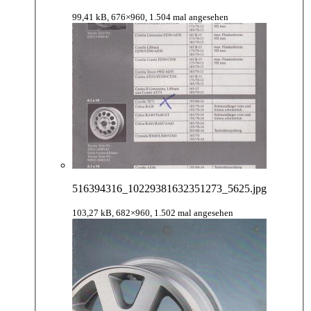
99,41 kB, 676×960, 1.504 mal angesehen
516394316_10229381632351273_5625.jpg
103,27 kB, 682×960, 1.502 mal angesehen