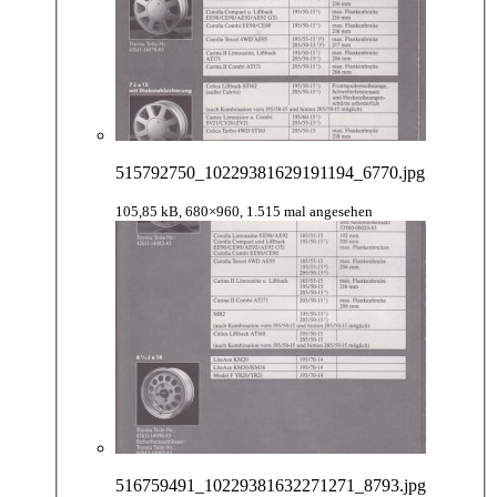
515792750_10229381629191194_6770.jpg
105,85 kB, 680×960, 1.515 mal angesehen
516759491_10229381632271271_8793.jpg