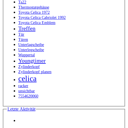
Ta22
Thermostatgehäuse
Toyota Celica 1972
Toyota Celica Cabriolet 1992
Toyota Celica Emblem
Treffen
Tür
Türen
Unterlagscheibe
Unterlegscheibe
Wuppertal
Youngtimer
Zylinderkopf
Zylinderkopf planen
celica
racker
unsichtbar
7554620060
Letzte Aktivität