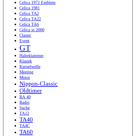
Celica 1972 Emblem
Celica 1981
Celica TA2
Celica TA22
Celica TA6
Celica xt 2000
Classic
Event
GT
Halteklammer
Klassik
Kurnelwelle
Meeting
Motor
Nippon-Classic
Oldtimer
RA 40
Radio
Suche
TA12
TA40
TA4C
TA60