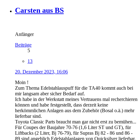
Carsten aus BS
Anfänger
Beiträge
5
13
20. Dezember 2023, 16:06
Moin !
Zum Thema Edelstahlauspuff für die TA40 kommt auch bei
mir langsam aber sicher Bedarf auf.
Ich habe in der Werkstatt meines Vertrauens mal recherchieren
können und habe festgestellt, dass derzeit keine
herkömmlichen Anlagen aus dem Zubehör (Bosal o.ä.) mehr
lieferbar sind.
Toyota Classic Parts braucht man gar nicht erst zu bemühen...
Für Coupes der Baujahre 70-76 (1,6 Liter ST und GT), für
Liftbacks (2 Liter, Bj 76-79), für Supras Bj 82 - 86 und 86 -
89 sind angeblich Edelstahlanlagen von Quicksilver lieferbar.