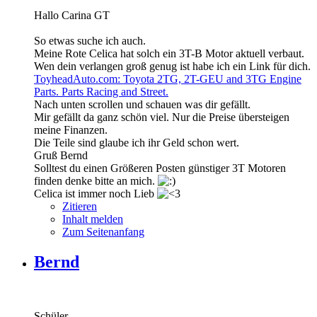
Hallo Carina GT
So etwas suche ich auch.
Meine Rote Celica hat solch ein 3T-B Motor aktuell verbaut.
Wen dein verlangen groß genug ist habe ich ein Link für dich.
ToyheadAuto.com: Toyota 2TG, 2T-GEU and 3TG Engine
Parts. Parts Racing and Street.
Nach unten scrollen und schauen was dir gefällt.
Mir gefällt da ganz schön viel. Nur die Preise übersteigen
meine Finanzen.
Die Teile sind glaube ich ihr Geld schon wert.
Gruß Bernd
Solltest du einen Größeren Posten günstiger 3T Motoren
finden denke bitte an mich.
Celica ist immer noch Lieb
Zitieren
Inhalt melden
Zum Seitenanfang
Bernd
Schüler