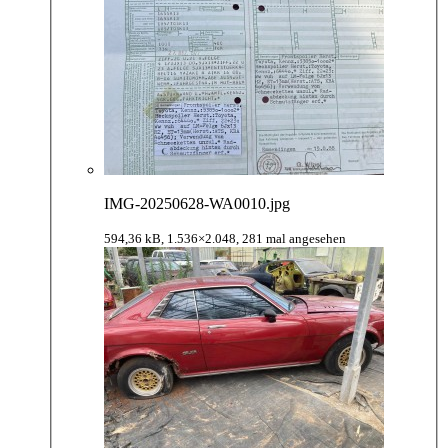
IMG-20250628-WA0010.jpg
594,36 kB, 1.536×2.048, 281 mal angesehen