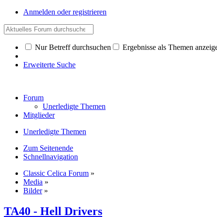
Anmelden oder registrieren
Nur Betreff durchsuchen
Ergebnisse als Themen anzeig
Erweiterte Suche
Forum
Unerledigte Themen
Mitglieder
Unerledigte Themen
Zum Seitenende
Schnellnavigation
Classic Celica Forum
»
Media
»
Bilder
»
TA40 - Hell Drivers