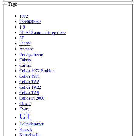
Tags
1972
7554620060
1.8
2T A40 automatic getriebe
3T
??????
Antenne
Beilagscheibe
Cabrio
Carina
Celica 1972 Emblem
Celica 1981
Celica TA2
Celica TA22
Celica TA6
Celica xt 2000
Classic
Event
GT
Halteklammer
Klassik
Kurnelwelle