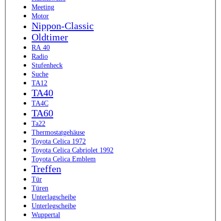
Meeting
Motor
Nippon-Classic
Oldtimer
RA 40
Radio
Stufenheck
Suche
TA12
TA40
TA4C
TA60
Ta22
Thermostatgehäuse
Toyota Celica 1972
Toyota Celica Cabriolet 1992
Toyota Celica Emblem
Treffen
Tür
Türen
Unterlagscheibe
Unterlegscheibe
Wuppertal