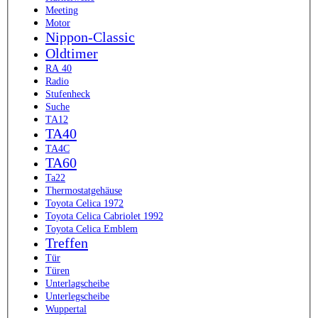
Meeting
Motor
Nippon-Classic
Oldtimer
RA 40
Radio
Stufenheck
Suche
TA12
TA40
TA4C
TA60
Ta22
Thermostatgehäuse
Toyota Celica 1972
Toyota Celica Cabriolet 1992
Toyota Celica Emblem
Treffen
Tür
Türen
Unterlagscheibe
Unterlegscheibe
Wuppertal