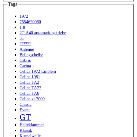
Tags
1972
7554620060
1.8
2T A40 automatic getriebe
3T
??????
Antenne
Beilagscheibe
Cabrio
Carina
Celica 1972 Emblem
Celica 1981
Celica TA2
Celica TA22
Celica TA6
Celica xt 2000
Classic
Event
GT
Halteklammer
Klassik
Kurnelwelle