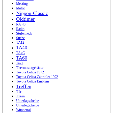
Meeting
Motor
Nippon-Classic
Oldtimer
RA 40
Radio
Stufenheck
Suche
TA12
TA40
TA4C
TA60
Ta22
Thermostatgehäuse
Toyota Celica 1972
Toyota Celica Cabriolet 1992
Toyota Celica Emblem
Treffen
Tür
Türen
Unterlagscheibe
Unterlegscheibe
Wuppertal