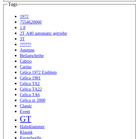
Tags
1972
7554620060
1.8
2T A40 automatic getriebe
3T
??????
Antenne
Beilagscheibe
Cabrio
Carina
Celica 1972 Emblem
Celica 1981
Celica TA2
Celica TA22
Celica TA6
Celica xt 2000
Classic
Event
GT
Halteklammer
Klassik
Kurnelwelle