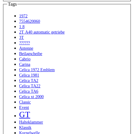
Tags
1972
7554620060
1.8
2T A40 automatic getriebe
3T
??????
Antenne
Beilagscheibe
Cabrio
Carina
Celica 1972 Emblem
Celica 1981
Celica TA2
Celica TA22
Celica TA6
Celica xt 2000
Classic
Event
GT
Halteklammer
Klassik
Kurnelwelle