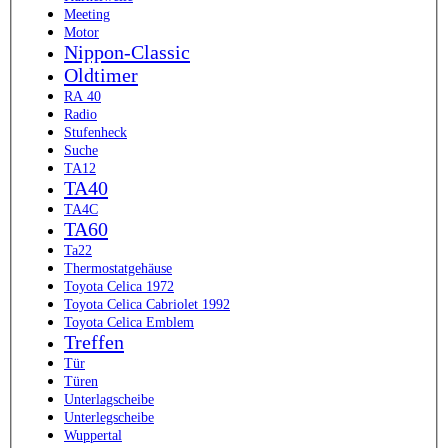
Meeting
Motor
Nippon-Classic
Oldtimer
RA 40
Radio
Stufenheck
Suche
TA12
TA40
TA4C
TA60
Ta22
Thermostatgehäuse
Toyota Celica 1972
Toyota Celica Cabriolet 1992
Toyota Celica Emblem
Treffen
Tür
Türen
Unterlagscheibe
Unterlegscheibe
Wuppertal