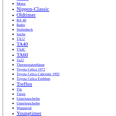
Motor
Nippon-Classic
Oldtimer
RA 40
Radio
Stufenheck
Suche
TA12
TA40
TA4C
TA60
Ta22
Thermostatgehäuse
Toyota Celica 1972
Toyota Celica Cabriolet 1992
Toyota Celica Emblem
Treffen
Tür
Türen
Unterlagscheibe
Unterlegscheibe
Wuppertal
Youngtimer