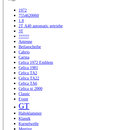
1972
7554620060
1.8
2T A40 automatic getriebe
3T
??????
Antenne
Beilagscheibe
Cabrio
Carina
Celica 1972 Emblem
Celica 1981
Celica TA2
Celica TA22
Celica TA6
Celica xt 2000
Classic
Event
GT
Halteklammer
Klassik
Kurnelwelle
Meeting