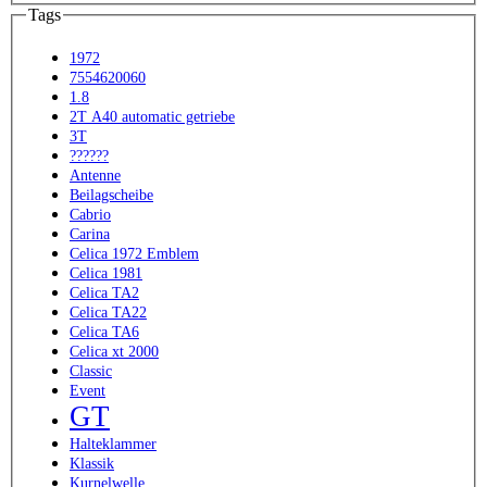
Tags
1972
7554620060
1.8
2T A40 automatic getriebe
3T
??????
Antenne
Beilagscheibe
Cabrio
Carina
Celica 1972 Emblem
Celica 1981
Celica TA2
Celica TA22
Celica TA6
Celica xt 2000
Classic
Event
GT
Halteklammer
Klassik
Kurnelwelle