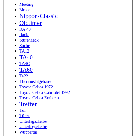
Meeting
Motor
Nippon-Classic
Oldtimer
RA 40
Radio
Stufenheck
Suche
TA12
TA40
TA4C
TA60
Ta22
Thermostatgehäuse
Toyota Celica 1972
Toyota Celica Cabriolet 1992
Toyota Celica Emblem
Treffen
Tür
Türen
Unterlagscheibe
Unterlegscheibe
Wuppertal