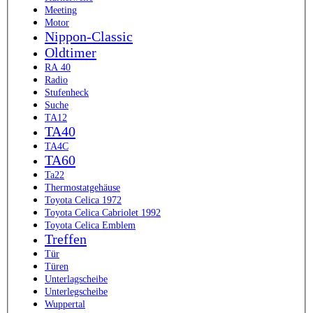
Meeting
Motor
Nippon-Classic
Oldtimer
RA 40
Radio
Stufenheck
Suche
TA12
TA40
TA4C
TA60
Ta22
Thermostatgehäuse
Toyota Celica 1972
Toyota Celica Cabriolet 1992
Toyota Celica Emblem
Treffen
Tür
Türen
Unterlagscheibe
Unterlegscheibe
Wuppertal