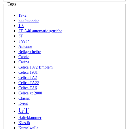
Tags
1972
7554620060
1.8
2T A40 automatic getriebe
3T
??????
Antenne
Beilagscheibe
Cabrio
Carina
Celica 1972 Emblem
Celica 1981
Celica TA2
Celica TA22
Celica TA6
Celica xt 2000
Classic
Event
GT
Halteklammer
Klassik
Kurnelwelle