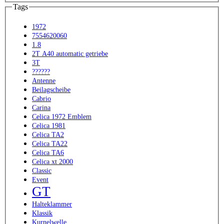
Tags
1972
7554620060
1.8
2T A40 automatic getriebe
3T
??????
Antenne
Beilagscheibe
Cabrio
Carina
Celica 1972 Emblem
Celica 1981
Celica TA2
Celica TA22
Celica TA6
Celica xt 2000
Classic
Event
GT
Halteklammer
Klassik
Kurnelwelle