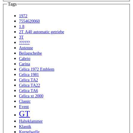
Tags
1972
7554620060
1.8
2T A40 automatic getriebe
3T
??????
Antenne
Beilagscheibe
Cabrio
Carina
Celica 1972 Emblem
Celica 1981
Celica TA2
Celica TA22
Celica TA6
Celica xt 2000
Classic
Event
GT
Halteklammer
Klassik
Kurnelwelle