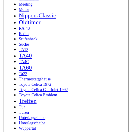
Meeting
Motor
Nippon-Classic
Oldtimer
RA 40
Radio
Stufenheck
Suche
TA12
TA40
TA4C
TA60
Ta22
Thermostatgehäuse
Toyota Celica 1972
Toyota Celica Cabriolet 1992
Toyota Celica Emblem
Treffen
Tür
Türen
Unterlagscheibe
Unterlegscheibe
Wuppertal