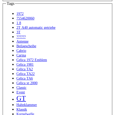
Tags
1972
7554620060
1.8
2T A40 automatic getriebe
3T
??????
Antenne
Beilagscheibe
Cabrio
Carina
Celica 1972 Emblem
Celica 1981
Celica TA2
Celica TA22
Celica TA6
Celica xt 2000
Classic
Event
GT
Halteklammer
Klassik
Kurnelwelle