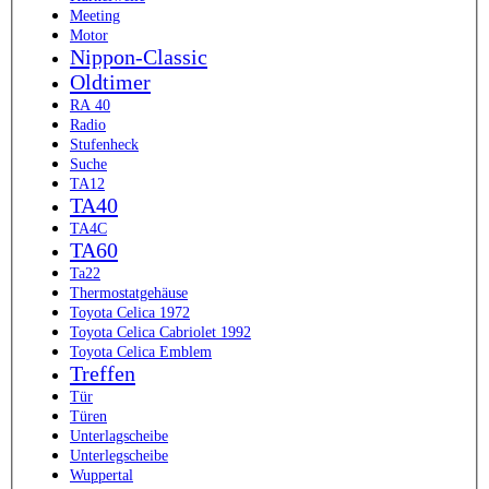
Meeting
Motor
Nippon-Classic
Oldtimer
RA 40
Radio
Stufenheck
Suche
TA12
TA40
TA4C
TA60
Ta22
Thermostatgehäuse
Toyota Celica 1972
Toyota Celica Cabriolet 1992
Toyota Celica Emblem
Treffen
Tür
Türen
Unterlagscheibe
Unterlegscheibe
Wuppertal