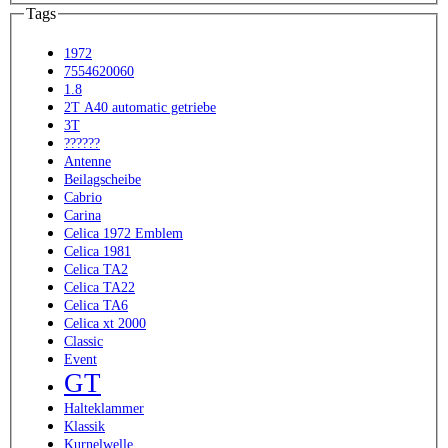
Tags
1972
7554620060
1.8
2T A40 automatic getriebe
3T
??????
Antenne
Beilagscheibe
Cabrio
Carina
Celica 1972 Emblem
Celica 1981
Celica TA2
Celica TA22
Celica TA6
Celica xt 2000
Classic
Event
GT
Halteklammer
Klassik
Kurnelwelle