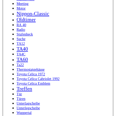
Meeting
Motor
Nippon-Classic
Oldtimer
RA 40
Radio
Stufenheck
Suche
TA12
TA40
TA4C
TA60
Ta22
Thermostatgehäuse
Toyota Celica 1972
Toyota Celica Cabriolet 1992
Toyota Celica Emblem
Treffen
Tür
Türen
Unterlagscheibe
Unterlegscheibe
Wuppertal