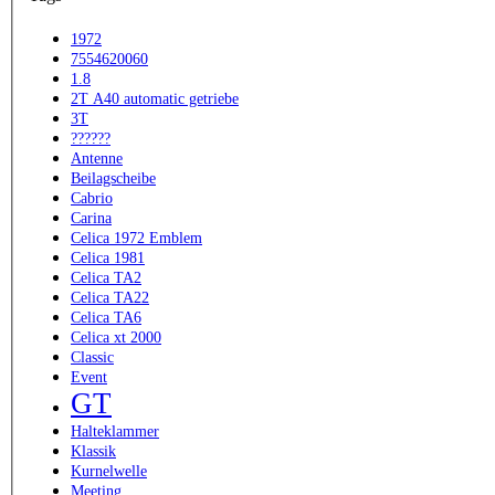
1972
7554620060
1.8
2T A40 automatic getriebe
3T
??????
Antenne
Beilagscheibe
Cabrio
Carina
Celica 1972 Emblem
Celica 1981
Celica TA2
Celica TA22
Celica TA6
Celica xt 2000
Classic
Event
GT
Halteklammer
Klassik
Kurnelwelle
Meeting