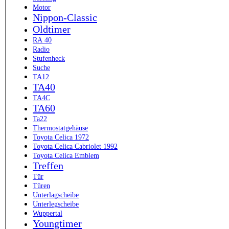
Motor
Nippon-Classic
Oldtimer
RA 40
Radio
Stufenheck
Suche
TA12
TA40
TA4C
TA60
Ta22
Thermostatgehäuse
Toyota Celica 1972
Toyota Celica Cabriolet 1992
Toyota Celica Emblem
Treffen
Tür
Türen
Unterlagscheibe
Unterlegscheibe
Wuppertal
Youngtimer