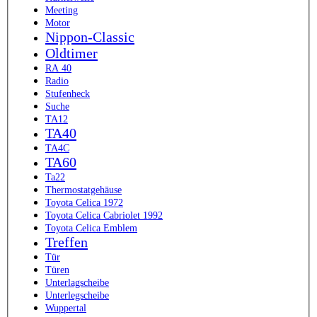
Meeting
Motor
Nippon-Classic
Oldtimer
RA 40
Radio
Stufenheck
Suche
TA12
TA40
TA4C
TA60
Ta22
Thermostatgehäuse
Toyota Celica 1972
Toyota Celica Cabriolet 1992
Toyota Celica Emblem
Treffen
Tür
Türen
Unterlagscheibe
Unterlegscheibe
Wuppertal