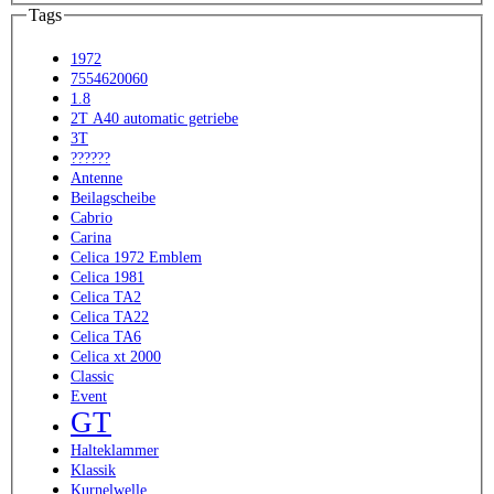
Tags
1972
7554620060
1.8
2T A40 automatic getriebe
3T
??????
Antenne
Beilagscheibe
Cabrio
Carina
Celica 1972 Emblem
Celica 1981
Celica TA2
Celica TA22
Celica TA6
Celica xt 2000
Classic
Event
GT
Halteklammer
Klassik
Kurnelwelle