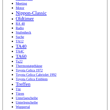
Meeting
Motor
Nippon-Classic
Oldtimer
RA 40
Radio
Stufenheck
Suche
TA12
TA40
TA4C
TA60
Ta22
Thermostatgehäuse
Toyota Celica 1972
Toyota Celica Cabriolet 1992
Toyota Celica Emblem
Treffen
Tür
Türen
Unterlagscheibe
Unterlegscheibe
Wuppertal