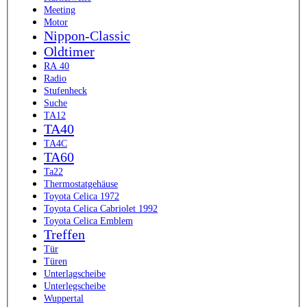
Meeting
Motor
Nippon-Classic
Oldtimer
RA 40
Radio
Stufenheck
Suche
TA12
TA40
TA4C
TA60
Ta22
Thermostatgehäuse
Toyota Celica 1972
Toyota Celica Cabriolet 1992
Toyota Celica Emblem
Treffen
Tür
Türen
Unterlagscheibe
Unterlegscheibe
Wuppertal