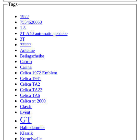
Tags
1972
7554620060
1.8
2T A40 automatic getriebe
3T
??????
Antenne
Beilagscheibe
Cabrio
Carina
Celica 1972 Emblem
Celica 1981
Celica TA2
Celica TA22
Celica TA6
Celica xt 2000
Classic
Event
GT
Halteklammer
Klassik
Kurnelwelle