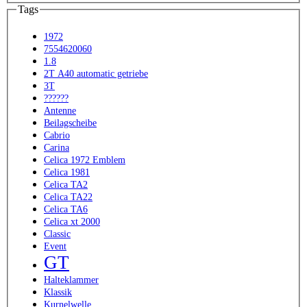
Tags
1972
7554620060
1.8
2T A40 automatic getriebe
3T
??????
Antenne
Beilagscheibe
Cabrio
Carina
Celica 1972 Emblem
Celica 1981
Celica TA2
Celica TA22
Celica TA6
Celica xt 2000
Classic
Event
GT
Halteklammer
Klassik
Kurnelwelle