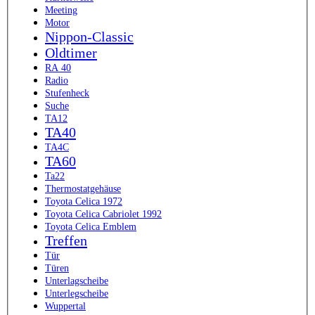
Meeting
Motor
Nippon-Classic
Oldtimer
RA 40
Radio
Stufenheck
Suche
TA12
TA40
TA4C
TA60
Ta22
Thermostatgehäuse
Toyota Celica 1972
Toyota Celica Cabriolet 1992
Toyota Celica Emblem
Treffen
Tür
Türen
Unterlagscheibe
Unterlegscheibe
Wuppertal