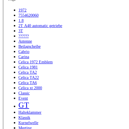
1972
7554620060
1.8
2T A40 automatic getriebe
3T
??????
Antenne
Beilagscheibe
Cabrio
Carina
Celica 1972 Emblem
Celica 1981
Celica TA2
Celica TA22
Celica TA6
Celica xt 2000
Classic
Event
GT
Halteklammer
Klassik
Kurnelwelle
Meeting