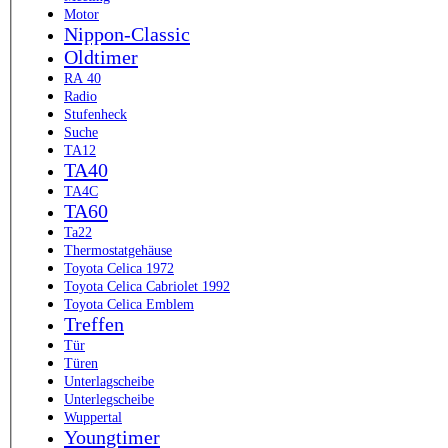
Motor
Nippon-Classic
Oldtimer
RA 40
Radio
Stufenheck
Suche
TA12
TA40
TA4C
TA60
Ta22
Thermostatgehäuse
Toyota Celica 1972
Toyota Celica Cabriolet 1992
Toyota Celica Emblem
Treffen
Tür
Türen
Unterlagscheibe
Unterlegscheibe
Wuppertal
Youngtimer