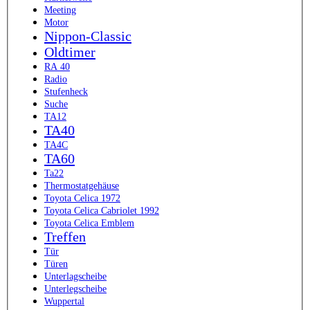
Meeting
Motor
Nippon-Classic
Oldtimer
RA 40
Radio
Stufenheck
Suche
TA12
TA40
TA4C
TA60
Ta22
Thermostatgehäuse
Toyota Celica 1972
Toyota Celica Cabriolet 1992
Toyota Celica Emblem
Treffen
Tür
Türen
Unterlagscheibe
Unterlegscheibe
Wuppertal