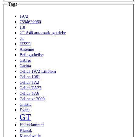
Tags
1972
7554620060
1.8
2T A40 automatic getriebe
3T
??????
Antenne
Beilagscheibe
Cabrio
Carina
Celica 1972 Emblem
Celica 1981
Celica TA2
Celica TA22
Celica TA6
Celica xt 2000
Classic
Event
GT
Halteklammer
Klassik
Kurnelwelle