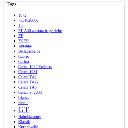
Tags
1972
7554620060
1.8
2T A40 automatic getriebe
3T
??????
Antenne
Beilagscheibe
Cabrio
Carina
Celica 1972 Emblem
Celica 1981
Celica TA2
Celica TA22
Celica TA6
Celica xt 2000
Classic
Event
GT
Halteklammer
Klassik
Kurnelwelle