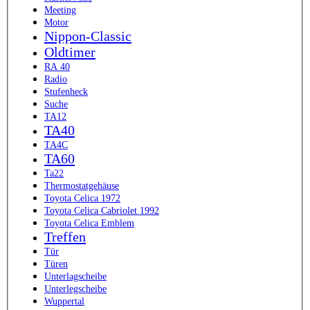
Meeting
Motor
Nippon-Classic
Oldtimer
RA 40
Radio
Stufenheck
Suche
TA12
TA40
TA4C
TA60
Ta22
Thermostatgehäuse
Toyota Celica 1972
Toyota Celica Cabriolet 1992
Toyota Celica Emblem
Treffen
Tür
Türen
Unterlagscheibe
Unterlegscheibe
Wuppertal