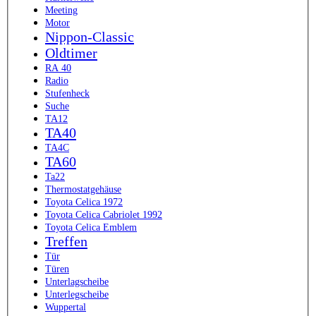
Meeting
Motor
Nippon-Classic
Oldtimer
RA 40
Radio
Stufenheck
Suche
TA12
TA40
TA4C
TA60
Ta22
Thermostatgehäuse
Toyota Celica 1972
Toyota Celica Cabriolet 1992
Toyota Celica Emblem
Treffen
Tür
Türen
Unterlagscheibe
Unterlegscheibe
Wuppertal