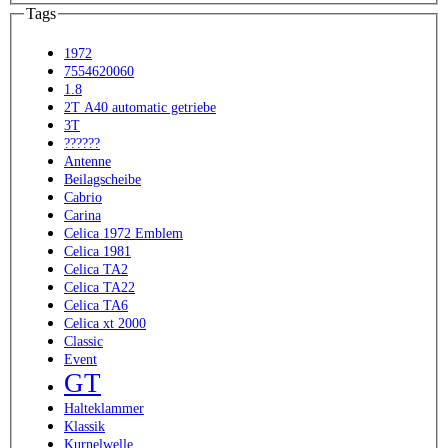
Tags
1972
7554620060
1.8
2T A40 automatic getriebe
3T
??????
Antenne
Beilagscheibe
Cabrio
Carina
Celica 1972 Emblem
Celica 1981
Celica TA2
Celica TA22
Celica TA6
Celica xt 2000
Classic
Event
GT
Halteklammer
Klassik
Kurnelwelle