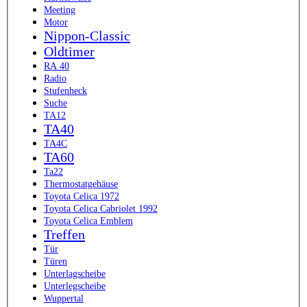
Meeting
Motor
Nippon-Classic
Oldtimer
RA 40
Radio
Stufenheck
Suche
TA12
TA40
TA4C
TA60
Ta22
Thermostatgehäuse
Toyota Celica 1972
Toyota Celica Cabriolet 1992
Toyota Celica Emblem
Treffen
Tür
Türen
Unterlagscheibe
Unterlegscheibe
Wuppertal