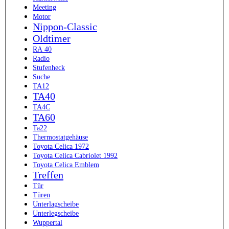
Meeting
Motor
Nippon-Classic
Oldtimer
RA 40
Radio
Stufenheck
Suche
TA12
TA40
TA4C
TA60
Ta22
Thermostatgehäuse
Toyota Celica 1972
Toyota Celica Cabriolet 1992
Toyota Celica Emblem
Treffen
Tür
Türen
Unterlagscheibe
Unterlegscheibe
Wuppertal