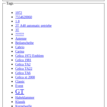
Tags
1972
7554620060
1.8
2T A40 automatic getriebe
3T
??????
Antenne
Beilagscheibe
Cabrio
Carina
Celica 1972 Emblem
Celica 1981
Celica TA2
Celica TA22
Celica TA6
Celica xt 2000
Classic
Event
GT
Halteklammer
Klassik
Kurnelwelle