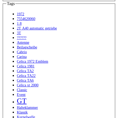
Tags
1972
7554620060
1.8
2T A40 automatic getriebe
3T
??????
Antenne
Beilagscheibe
Cabrio
Carina
Celica 1972 Emblem
Celica 1981
Celica TA2
Celica TA22
Celica TA6
Celica xt 2000
Classic
Event
GT
Halteklammer
Klassik
Kurnelwelle