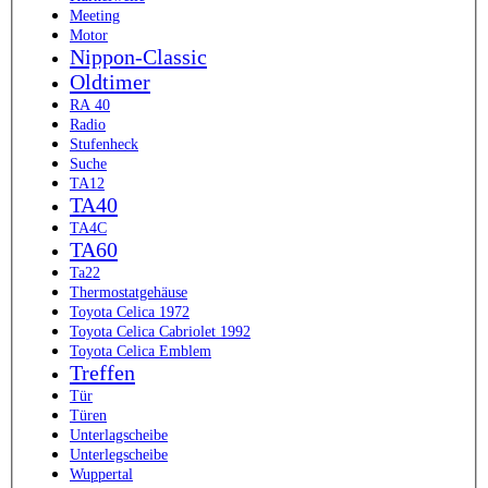
Meeting
Motor
Nippon-Classic
Oldtimer
RA 40
Radio
Stufenheck
Suche
TA12
TA40
TA4C
TA60
Ta22
Thermostatgehäuse
Toyota Celica 1972
Toyota Celica Cabriolet 1992
Toyota Celica Emblem
Treffen
Tür
Türen
Unterlagscheibe
Unterlegscheibe
Wuppertal